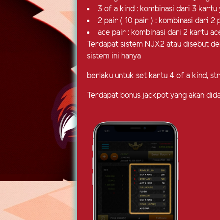
3 of a kind : kombinasi dari 3 kart
2 pair ( 10 pair ) : kombinasi dari 
ace pair : kombinasi dari 2 kartu a
Terdapat sistem NJX2 atau disebut denga
sistem ini hanya
berlaku untuk set kartu 4 of a kind, stra
Terdapat bonus jackpot yang akan did