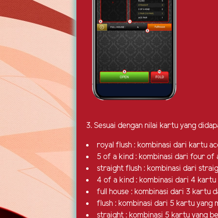
3. Sesuai dengan nilai kartu yang dida
royal flush : kombinasi dari kartu a
5 of a kind : kombinasi dari four of
straight flush : kombinasi dari strai
4 of a kind : kombinasi dari 4 kart
full house : kombinasi dari 3 kartu
flush : kombinasi dari 5 kartu yang 
straight : kombinasi 5 kartu yang b