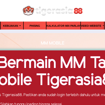
KEBIJAKAN
PHISING
KALKULATOR MIX PARLAY
VIDEO-WEBSITE
MM MOBILE
Bermain MM T
obile Tigerasia
 Tigerasia88. Pastikan anda sudah login terlebih dahulu untuk m
 Silahkan tunggu loading hingga selesai