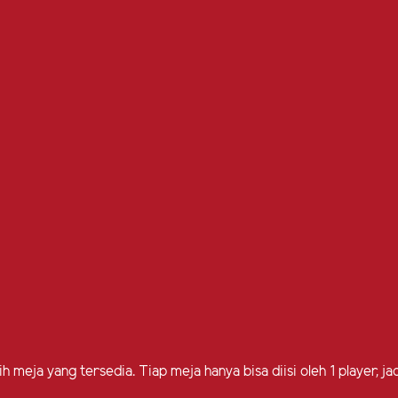
ih meja yang tersedia. Tiap meja hanya bisa diisi oleh 1 player, ja