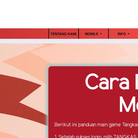
TENTANG KAMI
MOBILE
INFO
Cara 
M
Berikut ini panduan main game Tangkas
1. Setelah sukses login, pilih TANGKAS.